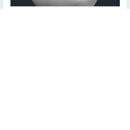
Modélisation de solides 3D
avec AutoCAD 3D
16/04/2025
AutoCAD
3D
Dans cet article, nous allons voir comment
créer des solides avec l’extrusion,
l’appuyer/tirer, la révolution, le balayage et
enfin le lissage dans AutoCAD 3D.
Commençons par l’extrusion. Pour cela,...
En savoir plus