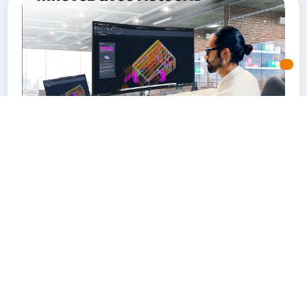
AutoCAD 2027 : des
nouveautés majeures au
service de la qualité et de la
collaboration
14/05/2026
AutoCAD
Autodesk
AutoCAD 2027 enrichit l’expérience de
conception avec de nouvelles fonctionnalités
axées sur la productivité, l’automatisation et
la collaboration. Cette version apporte des
outils plus intelligents, des performances