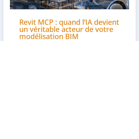
Revit MCP : quand l’IA devient
un véritable acteur de votre
modélisation BIM
15/06/2026
Revit
BIM
IA
MCP
Vous utilisez déjà Claude ou ChatGPT pour
vous aider à écrire des scripts ? C’est un bon
début. Mais il existe désormais un niveau
supérieur : connecter directement un agent
IA à...
En savoir plus