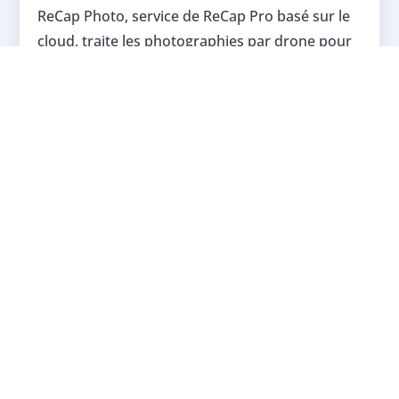
ReCap Photo, service de ReCap Pro basé sur le
cloud, traite les photographies par drone pour
créer des représentations numériques des
conditions existantes. Ces représentations
peuvent être utilisées dans les outils BIM pour
créer des modèles de conception 3D basés sur
le contexte réel.
Demander un devis