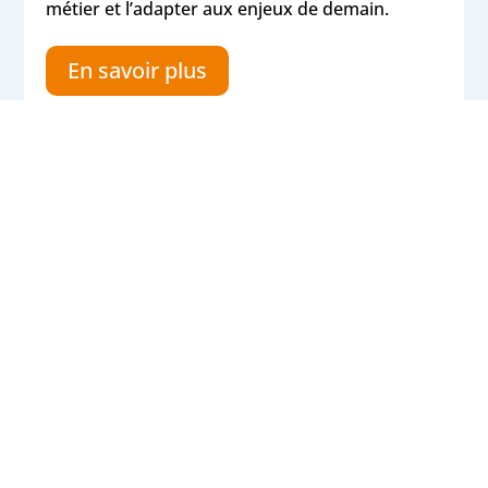
métier et l’adapter aux enjeux de demain.
En savoir plus
Man and Machine France
41-45 boulevard Romain Rolland
75014 Paris
Ouvert du lundi au vendredi
De 9h00 à 17h30
01 53 72 88 00
marketing@manandmachine.fr