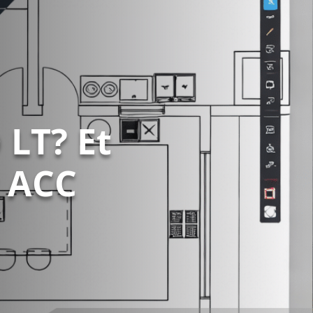
 LT? Et
r ACC