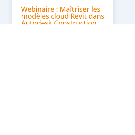
Webinaire : Maîtriser les
modèles cloud Revit dans
Autodesk Construction
Cloud
26/01/2026
Revit
Autodesk Construction Cloud
Maîtriser les modèles cloud Revit
dans Autodesk Construction Cloud
Durant cette session, nous vous
présenterons les principes clés
d’utilisation des modèles cloud Revit
dans Autodesk Construction Cloud.
📅...
En savoir plus