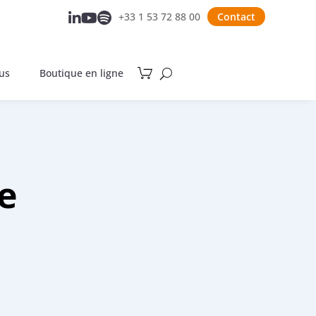
+33 1 53 72 88 00
Contact



us
Boutique en ligne
e